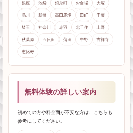
銀座
池袋
錦糸町
お台場
大塚
品川
新橋
高田馬場
田町
千葉
埼玉
神奈川
赤羽
北千住
上野
秋葉原
五反田
蒲田
中野
吉祥寺
恵比寿
無料体験の詳しい案内
初めての方や料金面が不安な方は、こちらも
参考にしてください。