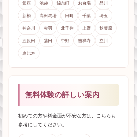
銀座
池袋
錦糸町
お台場
品川
新橋
高田馬場
田町
千葉
埼玉
神奈川
赤羽
北千住
上野
秋葉原
五反田
蒲田
中野
吉祥寺
立川
恵比寿
無料体験の詳しい案内
初めての方や料金面が不安な方は、こちらも
参考にしてください。