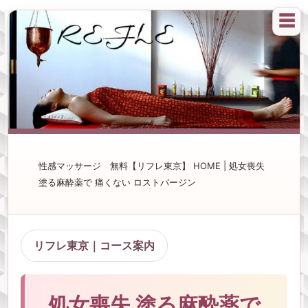
☰
性感マッサージ 無料【リフレ東京】 HOME | 処女喪失
塗る麻酔薬で 痛くない ロストバージン
リフレ東京｜コース案内
処女喪失 塗る麻酔薬で