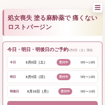
☰
処女喪失 塗る麻酔薬で 痛くない
ロストバージン
今日・明日・明後日のご予約
8月8日（土）現在
8月8日（土）
今日
受付中
9時〜24時
8月9日（日）
明日
受付中
9時〜24時
8月10日（月）
明後日
受付中
9時〜16時