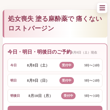
☰
処女喪失 塗る麻酔薬で 痛くない
ロストバージン
今日・明日・明後日のご予約
8月8日（土）現在
8月8日（土）
今日
受付中
9時〜24時
8月9日（日）
明日
受付中
9時〜24時
8月10日（月）
明後日
受付中
9時〜16時