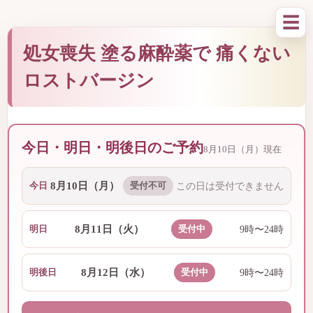
☰
処女喪失 塗る麻酔薬で 痛くない
ロストバージン
今日・明日・明後日のご予約
8月10日（月）現在
8月10日（月）
今日
受付不可
この日は受付できません
8月11日（火）
明日
受付中
9時〜24時
8月12日（水）
明後日
受付中
9時〜24時