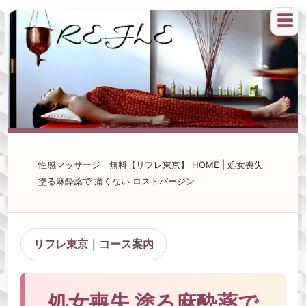
☰
性感マッサージ 無料【リフレ東京】 HOME | 処女喪失
塗る麻酔薬で 痛くない ロストバージン
リフレ東京｜コース案内
処女喪失 塗る麻酔薬で